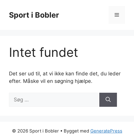
Hop
til
Sport i Bobler
Menu
indhold
Intet fundet
Det ser ud til, at vi ikke kan finde det, du leder
efter. Måske vil en søgning hjælpe.
Søg
efter:
© 2026 Sport i Bobler
• Bygget med
GeneratePress