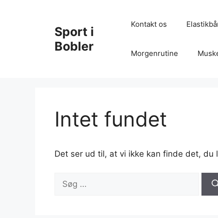
Hop
til
Kontakt os
Elastikb
Sport i
indhold
Bobler
Morgenrutine
Muske
Intet fundet
Det ser ud til, at vi ikke kan finde det, d
Søg
efter: