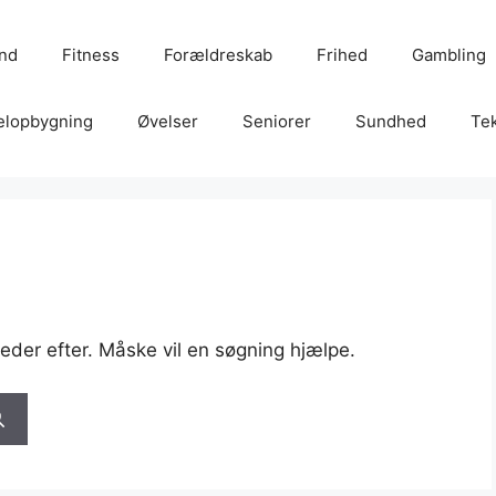
ånd
Fitness
Forældreskab
Frihed
Gambling
lopbygning
Øvelser
Seniorer
Sundhed
Te
u leder efter. Måske vil en søgning hjælpe.