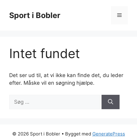
Hop
til
Sport i Bobler
Menu
indhold
Intet fundet
Det ser ud til, at vi ikke kan finde det, du leder
efter. Måske vil en søgning hjælpe.
Søg
efter:
© 2026 Sport i Bobler
• Bygget med
GeneratePress